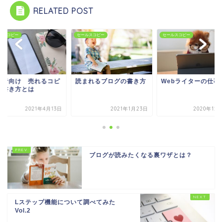
RELATED POST
ルスコピー
セールスコピー
セールスコピー
心者向け 売れるコピ
読まれるブログの書き方
Webライターの仕事
の書き方とは
2021年4月13日
2021年1月23日
2020年12
ブログが読みたくなる裏ワザとは？
Lステップ機能について調べてみた
Vol.2