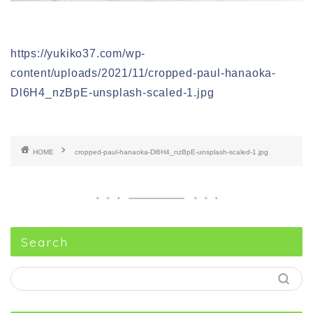
https://yukiko37.com/wp-
content/uploads/2021/11/cropped-paul-hanaoka-
Dl6H4_nzBpE-unsplash-scaled-1.jpg
HOME
cropped-paul-hanaoka-Dl6H4_nzBpE-unsplash-scaled-1.jpg
Search