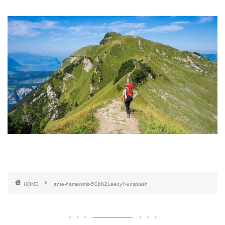
HOME
ante-hamersmit-5GbN2LeeoyY-unsplash