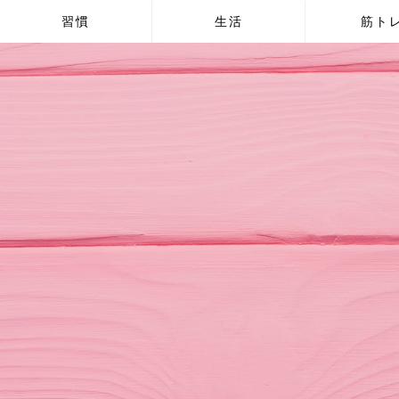
習慣
生活
筋ト