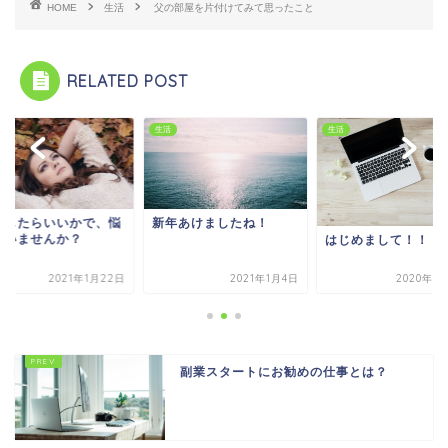
HOME
生活
父の部屋を片付けてみて思ったこと
RELATED POST
生活
生活
をしたらいいかで、悩
新年あけましたね！
でいませんか？
はじめまして！！
2021年1月22日
2021年1月4日
2020年1
副業スタートにお勧めの仕事とは？