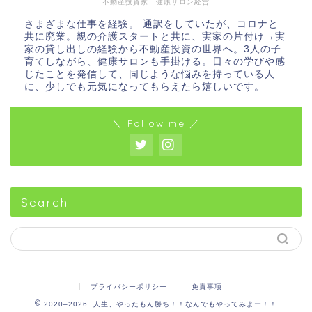
不動産投資家 健康サロン経営
さまざまな仕事を経験。 通訳をしていたが、コロナと
共に廃業。親の介護スタートと共に、実家の片付け→実
家の貸し出しの経験から不動産投資の世界へ。3人の子
育てしながら、健康サロンも手掛ける。日々の学びや感
じたことを発信して、同じような悩みを持っている人
に、少しでも元気になってもらえたら嬉しいです。
＼ Follow me ／
Search
プライバシーポリシー
免責事項
2020–2026 人生、やったもん勝ち！！なんでもやってみよー！！