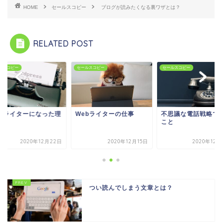
HOME
セールスコピー
ブログが読みたくなる裏ワザとは？
RELATED POST
ルスコピー
セールスコピー
セールスコピー
ebライターの仕事
不思議な電話戦略で思う
Webライターになっ
こと
由
2020年12月15日
2020年12月24日
2020年12月
つい読んでしまう文章とは？