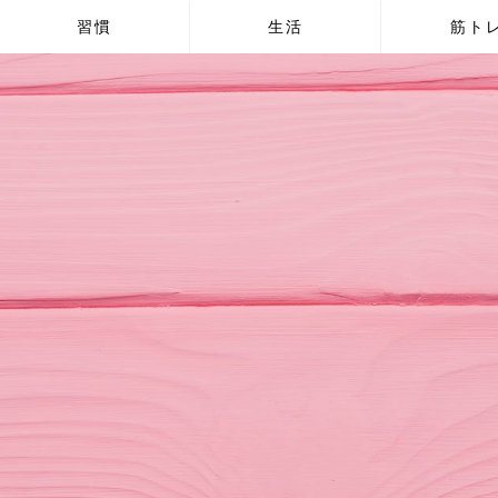
習慣
生活
筋ト