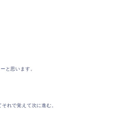
。
なーと思います。
てそれで覚えて次に進む。