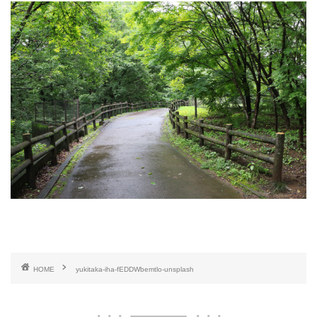
HOME
yukitaka-iha-fEDDWbemtlo-unsplash